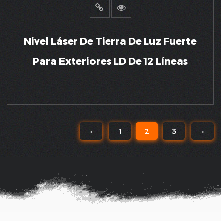
Nivel Láser De Tierra De Luz Fuerte
Para Exteriores LD De 12 Líneas
‹
1
2
3
›
VER MÁS