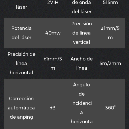
2VIH
de onda
515nm
láser
del láser
Precisión
Potencia
±1mm/5
40mw
de línea
del láser
m
vertical
Precisión de
±1mm/5
Ancho de
línea
5m/2mm
m
línea
horizontal
Ángulo
de
Corrección
incidenci
automática
±3
360°
a
de anping
horizonta