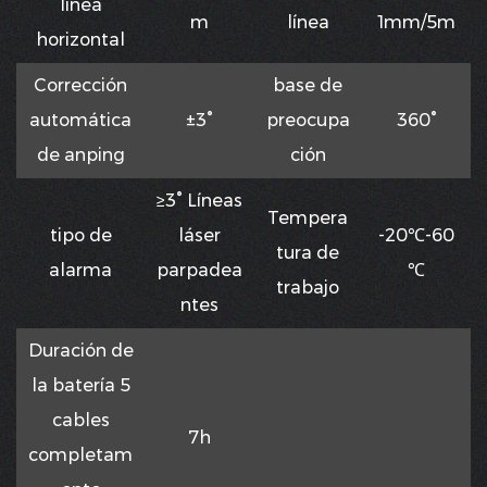
línea
m
línea
1mm/5m
horizontal
Corrección
base de
automática
±3°
preocupa
360°
de anping
ción
≥3° Líneas
Tempera
tipo de
láser
-20℃-60
tura de
alarma
parpadea
℃
trabajo
ntes
Duración de
la batería 5
cables
7h
completam