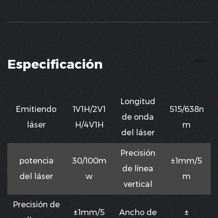
Especificación
Longitud
Emitiendo
1V1H/2V1
515/638n
de onda
láser
H/4V1H
m
del láser
Precisión
potencia
30/100m
±1mm/5
de línea
del láser
w
m
vertical
Precisión de
±1mm/5
Ancho de
±